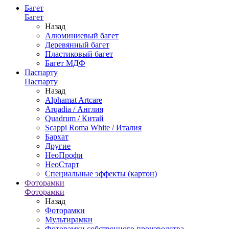
Багет
Багет
Назад
Алюминиевый багет
Деревянный багет
Пластиковый багет
Багет МДФ
Паспарту
Паспарту
Назад
Alphamat Artcare
Arqadia / Англия
Quadrum / Китай
Scappi Roma White / Италия
Бархат
Другие
НеоПрофи
НеоСтарт
Специальные эффекты (картон)
Фоторамки
Фоторамки
Назад
Фоторамки
Мультирамки
Фоторамки собственного производства