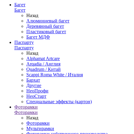
Багет
Багет
Назад
Алюминиевый багет
Деревянный багет
Пластиковый багет
Багет МДФ
Паспарту
Паспарту
Назад
Alphamat Artcare
Arqadia / Англия
Quadrum / Китай
Scappi Roma White / Италия
Бархат
Другие
НеоПрофи
НеоСтарт
Специальные эффекты (картон)
Фоторамки
Фоторамки
Назад
Фоторамки
Мультирамки
Фоторамки собственного производства