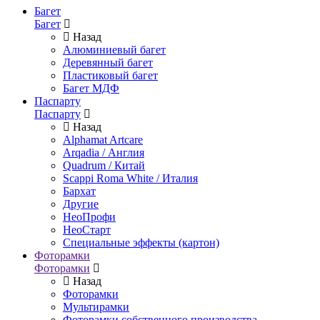
Багет
Багет
Назад
Алюминиевый багет
Деревянный багет
Пластиковый багет
Багет МДФ
Паспарту
Паспарту
Назад
Alphamat Artcare
Arqadia / Англия
Quadrum / Китай
Scappi Roma White / Италия
Бархат
Другие
НеоПрофи
НеоСтарт
Специальные эффекты (картон)
Фоторамки
Фоторамки
Назад
Фоторамки
Мультирамки
Фоторамки собственного производства