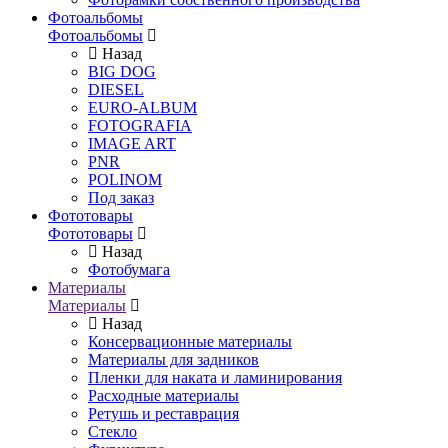
Фотоальбомы
Фотоальбомы
Назад
BIG DOG
DIESEL
EURO-ALBUM
FOTOGRAFIA
IMAGE ART
PNR
POLINOM
Под заказ
Фототовары
Фототовары
Назад
Фотобумага
Материалы
Материалы
Назад
Консервационные материалы
Материалы для задников
Пленки для наката и ламинирования
Расходные материалы
Ретушь и реставрация
Стекло