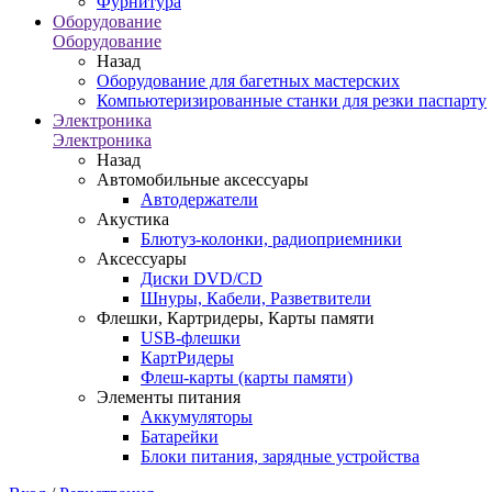
Фурнитура
Оборудование
Оборудование
Назад
Оборудование для багетных мастерских
Компьютеризированные станки для резки паспарту
Электроника
Электроника
Назад
Автомобильные аксессуары
Автодержатели
Акустика
Блютуз-колонки, радиоприемники
Аксессуары
Диски DVD/CD
Шнуры, Кабели, Разветвители
Флешки, Картридеры, Карты памяти
USB-флешки
КартРидеры
Флеш-карты (карты памяти)
Элементы питания
Аккумуляторы
Батарейки
Блоки питания, зарядные устройства