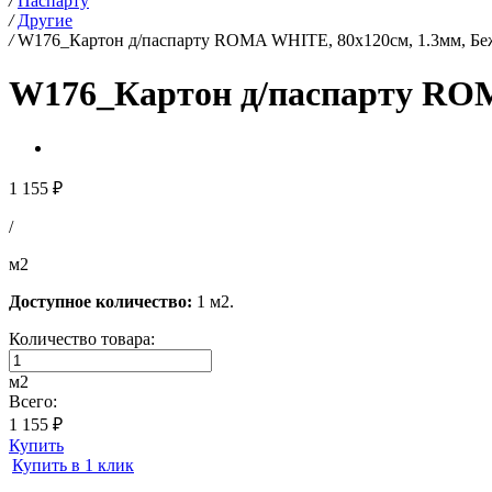
/
Паспарту
/
Другие
/
W176_Картон д/паспарту ROMA WHITE, 80x120см, 1.3мм, Б
W176_Картон д/паспарту ROM
1 155 ₽
/
м2
Доступное количество:
1 м2.
Количество товара:
м2
Всего:
1 155 ₽
Купить
Купить в 1 клик