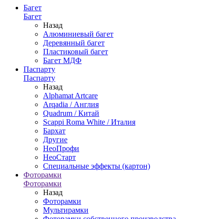
Багет
Багет
Назад
Алюминиевый багет
Деревянный багет
Пластиковый багет
Багет МДФ
Паспарту
Паспарту
Назад
Alphamat Artcare
Arqadia / Англия
Quadrum / Китай
Scappi Roma White / Италия
Бархат
Другие
НеоПрофи
НеоСтарт
Специальные эффекты (картон)
Фоторамки
Фоторамки
Назад
Фоторамки
Мультирамки
Фоторамки собственного производства