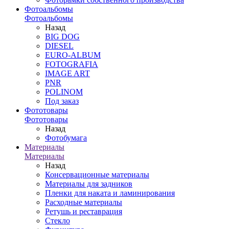
Фотоальбомы
Фотоальбомы
Назад
BIG DOG
DIESEL
EURO-ALBUM
FOTOGRAFIA
IMAGE ART
PNR
POLINOM
Под заказ
Фототовары
Фототовары
Назад
Фотобумага
Материалы
Материалы
Назад
Консервационные материалы
Материалы для задников
Пленки для наката и ламинирования
Расходные материалы
Ретушь и реставрация
Стекло