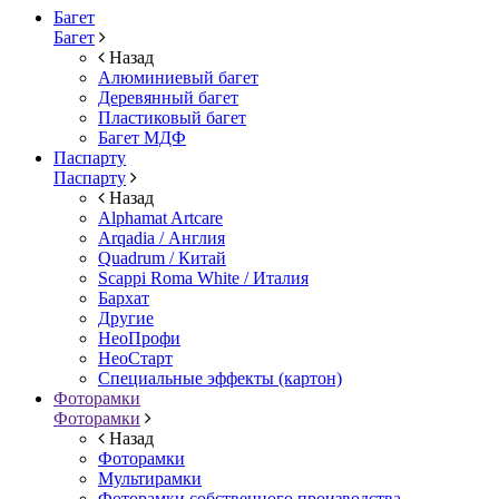
Багет
Багет
Назад
Алюминиевый багет
Деревянный багет
Пластиковый багет
Багет МДФ
Паспарту
Паспарту
Назад
Alphamat Artcare
Arqadia / Англия
Quadrum / Китай
Scappi Roma White / Италия
Бархат
Другие
НеоПрофи
НеоСтарт
Специальные эффекты (картон)
Фоторамки
Фоторамки
Назад
Фоторамки
Мультирамки
Фоторамки собственного производства