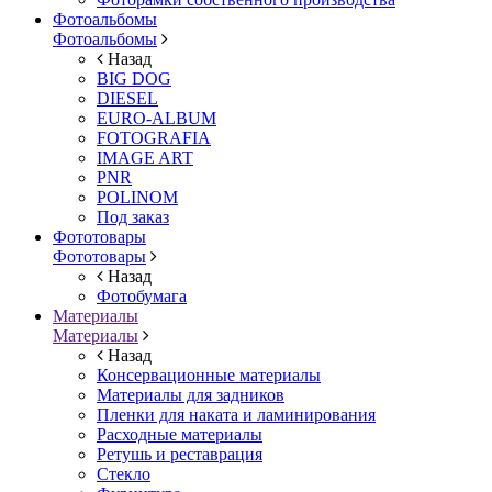
Фотоальбомы
Фотоальбомы
Назад
BIG DOG
DIESEL
EURO-ALBUM
FOTOGRAFIA
IMAGE ART
PNR
POLINOM
Под заказ
Фототовары
Фототовары
Назад
Фотобумага
Материалы
Материалы
Назад
Консервационные материалы
Материалы для задников
Пленки для наката и ламинирования
Расходные материалы
Ретушь и реставрация
Стекло