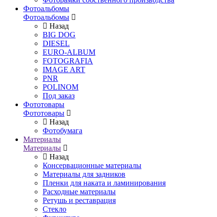
Фотоальбомы
Фотоальбомы
Назад
BIG DOG
DIESEL
EURO-ALBUM
FOTOGRAFIA
IMAGE ART
PNR
POLINOM
Под заказ
Фототовары
Фототовары
Назад
Фотобумага
Материалы
Материалы
Назад
Консервационные материалы
Материалы для задников
Пленки для наката и ламинирования
Расходные материалы
Ретушь и реставрация
Стекло