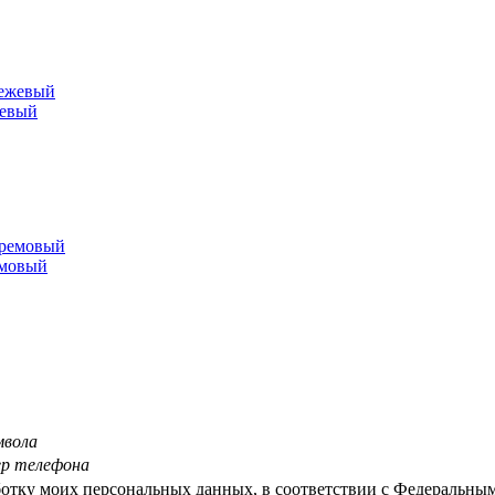
жевый
емовый
мвола
ер телефона
ботку моих персональных данных, в соответствии с Федеральны