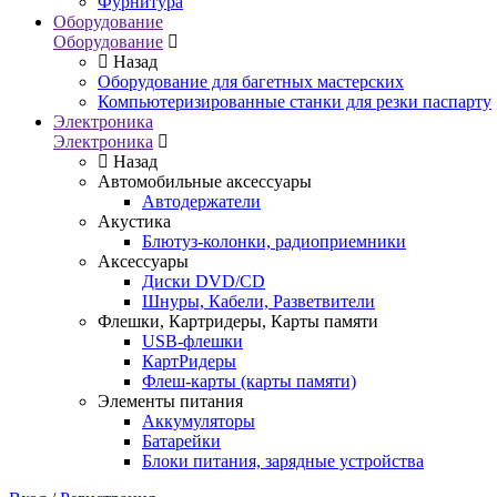
Фурнитура
Оборудование
Оборудование
Назад
Оборудование для багетных мастерских
Компьютеризированные станки для резки паспарту
Электроника
Электроника
Назад
Автомобильные аксессуары
Автодержатели
Акустика
Блютуз-колонки, радиоприемники
Аксессуары
Диски DVD/CD
Шнуры, Кабели, Разветвители
Флешки, Картридеры, Карты памяти
USB-флешки
КартРидеры
Флеш-карты (карты памяти)
Элементы питания
Аккумуляторы
Батарейки
Блоки питания, зарядные устройства