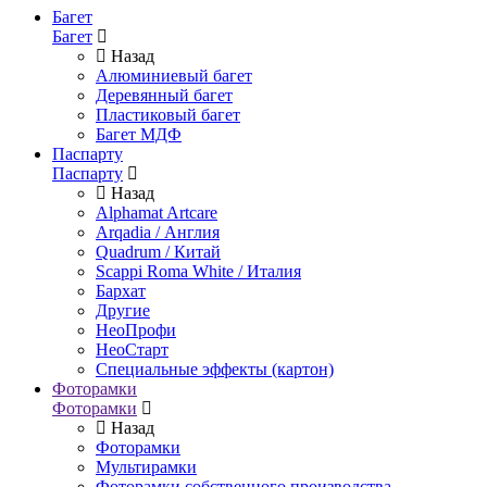
Багет
Багет
Назад
Алюминиевый багет
Деревянный багет
Пластиковый багет
Багет МДФ
Паспарту
Паспарту
Назад
Alphamat Artcare
Arqadia / Англия
Quadrum / Китай
Scappi Roma White / Италия
Бархат
Другие
НеоПрофи
НеоСтарт
Специальные эффекты (картон)
Фоторамки
Фоторамки
Назад
Фоторамки
Мультирамки
Фоторамки собственного производства