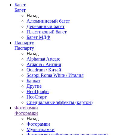
Багет
Багет
Назад
Алюминиевый багет
Деревянный багет
Пластиковый багет
Багет МДФ
Паспарту
Паспарту
Назад
Alphamat Artcare
Arqadia / Англия
Quadrum / Китай
Scappi Roma White / Италия
Бархат
Другие
НеоПрофи
НеоСтарт
Специальные эффекты (картон)
Фоторамки
Фоторамки
Назад
Фоторамки
Мультирамки
Фоторамки собственного производства