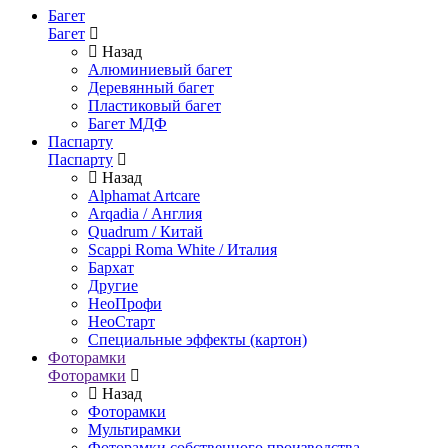
Багет
Багет
Назад
Алюминиевый багет
Деревянный багет
Пластиковый багет
Багет МДФ
Паспарту
Паспарту
Назад
Alphamat Artcare
Arqadia / Англия
Quadrum / Китай
Scappi Roma White / Италия
Бархат
Другие
НеоПрофи
НеоСтарт
Специальные эффекты (картон)
Фоторамки
Фоторамки
Назад
Фоторамки
Мультирамки
Фоторамки собственного производства