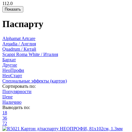
112.0
Паспарту
Alphamat Artcare
Arqadia / Англия
Quadrum / Китай
Scappi Roma White / Италия
Бархат
Другие
НеоПрофи
НеоСтарт
Специальные эффекты (картон)
Сортировать по:
Популярности
Цене
Наличию
Выводить по:
18
36
72