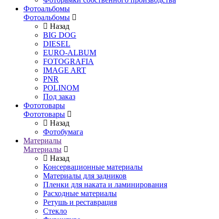
Фотоальбомы
Фотоальбомы
Назад
BIG DOG
DIESEL
EURO-ALBUM
FOTOGRAFIA
IMAGE ART
PNR
POLINOM
Под заказ
Фототовары
Фототовары
Назад
Фотобумага
Материалы
Материалы
Назад
Консервационные материалы
Материалы для задников
Пленки для наката и ламинирования
Расходные материалы
Ретушь и реставрация
Стекло