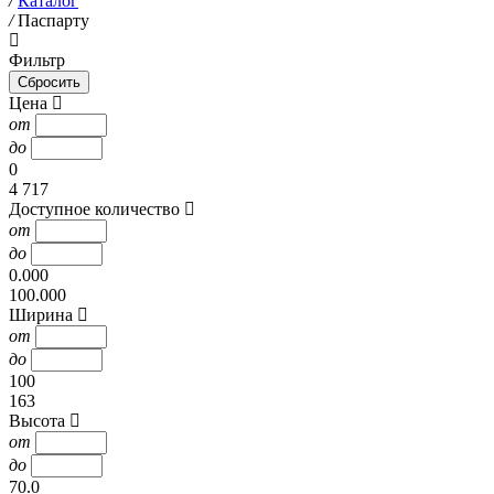
/
Каталог
/
Паспарту
Фильтр
Цена
от
до
0
4 717
Доступное количество
от
до
0.000
100.000
Ширина
от
до
100
163
Высота
от
до
70.0