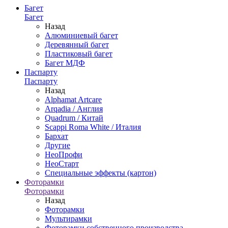
Багет
Багет
Назад
Алюминиевый багет
Деревянный багет
Пластиковый багет
Багет МДФ
Паспарту
Паспарту
Назад
Alphamat Artcare
Arqadia / Англия
Quadrum / Китай
Scappi Roma White / Италия
Бархат
Другие
НеоПрофи
НеоСтарт
Специальные эффекты (картон)
Фоторамки
Фоторамки
Назад
Фоторамки
Мультирамки
Фоторамки собственного производства