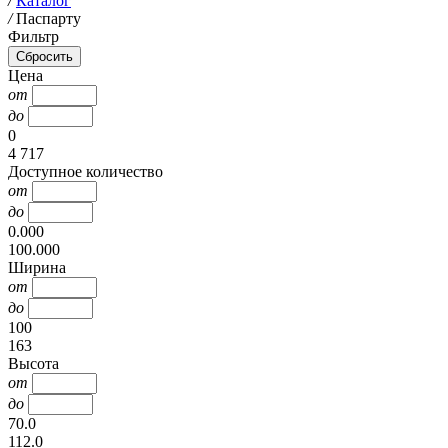
/
Каталог
/
Паспарту
Фильтр
Цена
от
до
0
4 717
Доступное количество
от
до
0.000
100.000
Ширина
от
до
100
163
Высота
от
до
70.0
112.0