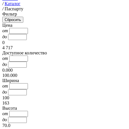
/
Каталог
/
Паспарту
Фильтр
Цена
от
до
0
4 717
Доступное количество
от
до
0.000
100.000
Ширина
от
до
100
163
Высота
от
до
70.0