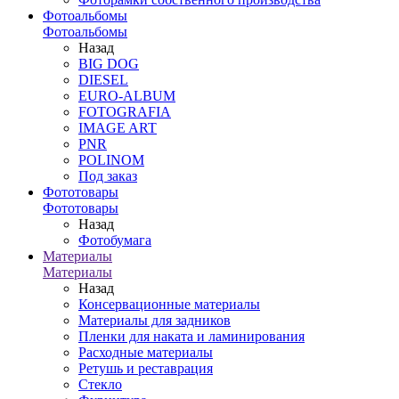
Фотоальбомы
Фотоальбомы
Назад
BIG DOG
DIESEL
EURO-ALBUM
FOTOGRAFIA
IMAGE ART
PNR
POLINOM
Под заказ
Фототовары
Фототовары
Назад
Фотобумага
Материалы
Материалы
Назад
Консервационные материалы
Материалы для задников
Пленки для наката и ламинирования
Расходные материалы
Ретушь и реставрация
Стекло