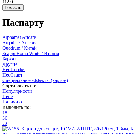
112.0
Паспарту
Alphamat Artcare
Arqadia / Англия
Quadrum / Китай
Scappi Roma White / Италия
Бархат
Другие
НеоПрофи
НеоСтарт
Специальные эффекты (картон)
Сортировать по:
Популярности
Цене
Наличию
Выводить по:
18
36
72