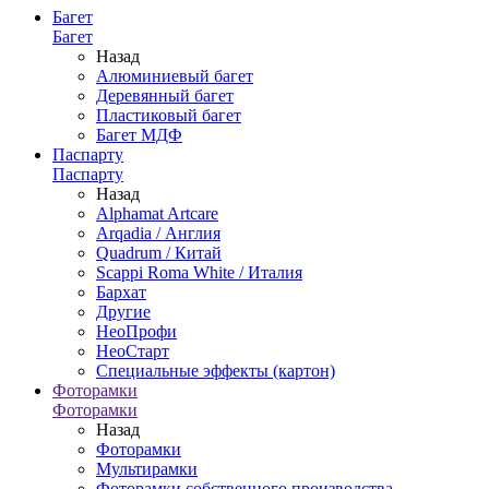
Багет
Багет
Назад
Алюминиевый багет
Деревянный багет
Пластиковый багет
Багет МДФ
Паспарту
Паспарту
Назад
Alphamat Artcare
Arqadia / Англия
Quadrum / Китай
Scappi Roma White / Италия
Бархат
Другие
НеоПрофи
НеоСтарт
Специальные эффекты (картон)
Фоторамки
Фоторамки
Назад
Фоторамки
Мультирамки
Фоторамки собственного производства