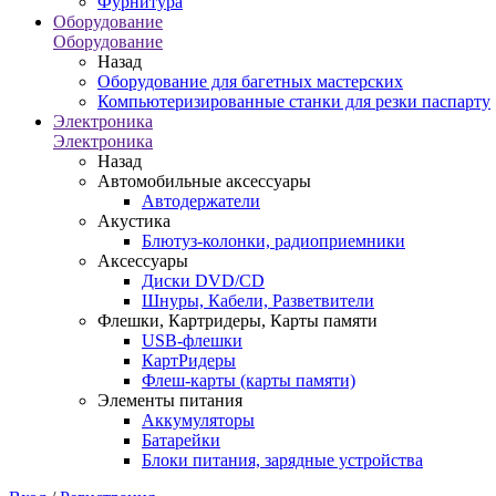
Фурнитура
Оборудование
Оборудование
Назад
Оборудование для багетных мастерских
Компьютеризированные станки для резки паспарту
Электроника
Электроника
Назад
Автомобильные аксессуары
Автодержатели
Акустика
Блютуз-колонки, радиоприемники
Аксессуары
Диски DVD/CD
Шнуры, Кабели, Разветвители
Флешки, Картридеры, Карты памяти
USB-флешки
КартРидеры
Флеш-карты (карты памяти)
Элементы питания
Аккумуляторы
Батарейки
Блоки питания, зарядные устройства