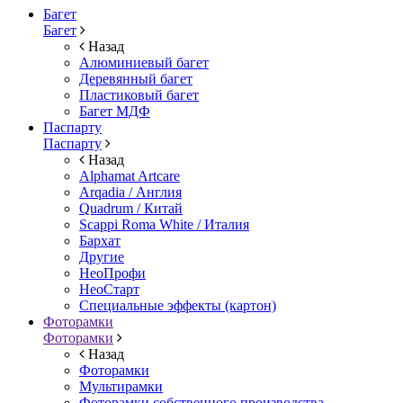
Багет
Багет
Назад
Алюминиевый багет
Деревянный багет
Пластиковый багет
Багет МДФ
Паспарту
Паспарту
Назад
Alphamat Artcare
Arqadia / Англия
Quadrum / Китай
Scappi Roma White / Италия
Бархат
Другие
НеоПрофи
НеоСтарт
Специальные эффекты (картон)
Фоторамки
Фоторамки
Назад
Фоторамки
Мультирамки
Фоторамки собственного производства