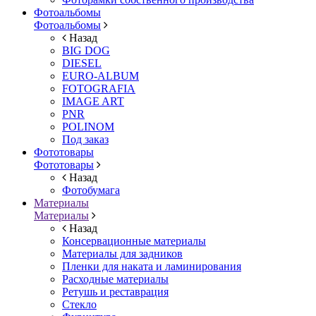
Фотоальбомы
Фотоальбомы
Назад
BIG DOG
DIESEL
EURO-ALBUM
FOTOGRAFIA
IMAGE ART
PNR
POLINOM
Под заказ
Фототовары
Фототовары
Назад
Фотобумага
Материалы
Материалы
Назад
Консервационные материалы
Материалы для задников
Пленки для наката и ламинирования
Расходные материалы
Ретушь и реставрация
Стекло