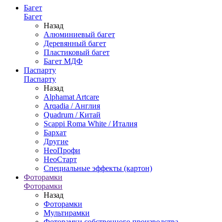
Багет
Багет
Назад
Алюминиевый багет
Деревянный багет
Пластиковый багет
Багет МДФ
Паспарту
Паспарту
Назад
Alphamat Artcare
Arqadia / Англия
Quadrum / Китай
Scappi Roma White / Италия
Бархат
Другие
НеоПрофи
НеоСтарт
Специальные эффекты (картон)
Фоторамки
Фоторамки
Назад
Фоторамки
Мультирамки
Фоторамки собственного производства