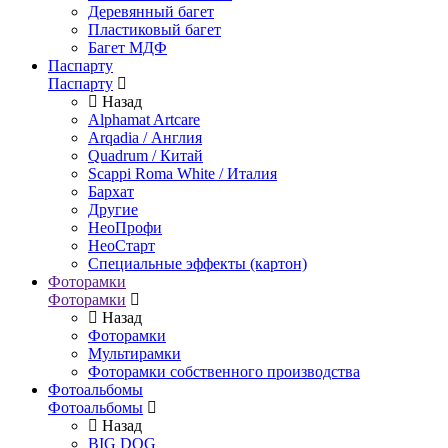
Деревянный багет
Пластиковый багет
Багет МДФ
Паспарту
Паспарту
Назад
Alphamat Artcare
Arqadia / Англия
Quadrum / Китай
Scappi Roma White / Италия
Бархат
Другие
НеоПрофи
НеоСтарт
Специальные эффекты (картон)
Фоторамки
Фоторамки
Назад
Фоторамки
Мультирамки
Фоторамки собственного производства
Фотоальбомы
Фотоальбомы
Назад
BIG DOG