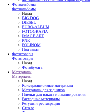
Фотоальбомы
Фотоальбомы
Назад
BIG DOG
DIESEL
EURO-ALBUM
FOTOGRAFIA
IMAGE ART
PNR
POLINOM
Под заказ
Фототовары
Фототовары
Назад
Фотобумага
Материалы
Материалы
Назад
Консервационные материалы
Материалы для задников
Пленки для наката и ламинирования
Расходные материалы
Ретушь и реставрация
Стекло