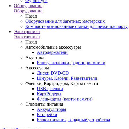
Фурнитура
Оборудование
Оборудование
Назад
Оборудование для багетных мастерских
Компьютеризированные станки для резки паспарту
Электроника
Электроника
Назад
Автомобильные аксессуары
Автодержатели
Акустика
Блютуз-колонки, радиоприемники
Аксессуары
Диски DVD/CD
Шнуры, Кабели, Разветвители
Флешки, Картридеры, Карты памяти
USB-флешки
КартРидеры
Флеш-карты (карты памяти)
Элементы питания
Аккумуляторы
Батарейки
Блоки питания, зарядные устройства