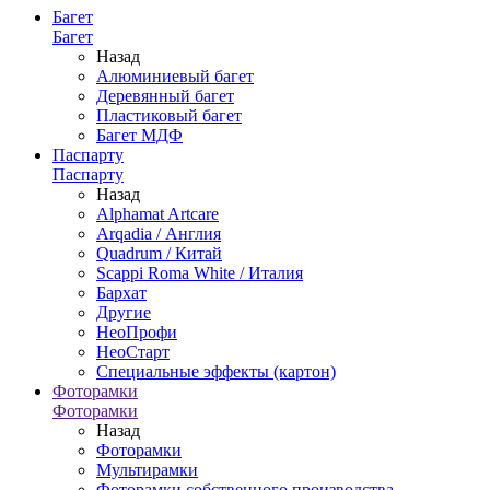
Багет
Багет
Назад
Алюминиевый багет
Деревянный багет
Пластиковый багет
Багет МДФ
Паспарту
Паспарту
Назад
Alphamat Artcare
Arqadia / Англия
Quadrum / Китай
Scappi Roma White / Италия
Бархат
Другие
НеоПрофи
НеоСтарт
Специальные эффекты (картон)
Фоторамки
Фоторамки
Назад
Фоторамки
Мультирамки
Фоторамки собственного производства