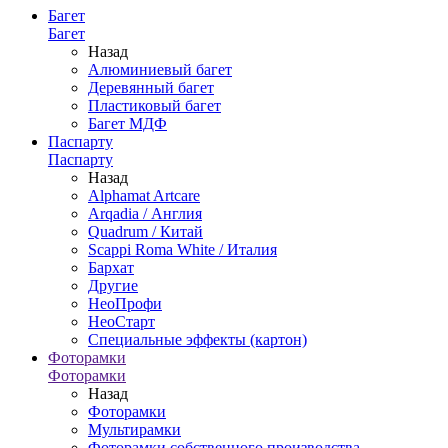
Багет
Багет
Назад
Алюминиевый багет
Деревянный багет
Пластиковый багет
Багет МДФ
Паспарту
Паспарту
Назад
Alphamat Artcare
Arqadia / Англия
Quadrum / Китай
Scappi Roma White / Италия
Бархат
Другие
НеоПрофи
НеоСтарт
Специальные эффекты (картон)
Фоторамки
Фоторамки
Назад
Фоторамки
Мультирамки
Фоторамки собственного производства