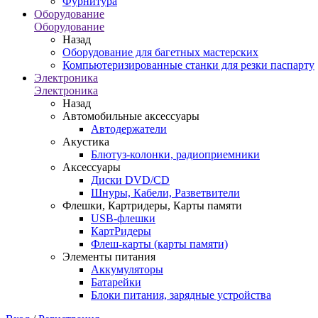
Фурнитура
Оборудование
Оборудование
Назад
Оборудование для багетных мастерских
Компьютеризированные станки для резки паспарту
Электроника
Электроника
Назад
Автомобильные аксессуары
Автодержатели
Акустика
Блютуз-колонки, радиоприемники
Аксессуары
Диски DVD/CD
Шнуры, Кабели, Разветвители
Флешки, Картридеры, Карты памяти
USB-флешки
КартРидеры
Флеш-карты (карты памяти)
Элементы питания
Аккумуляторы
Батарейки
Блоки питания, зарядные устройства