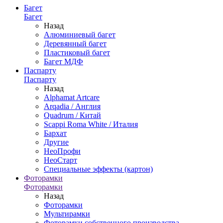
Багет
Багет
Назад
Алюминиевый багет
Деревянный багет
Пластиковый багет
Багет МДФ
Паспарту
Паспарту
Назад
Alphamat Artcare
Arqadia / Англия
Quadrum / Китай
Scappi Roma White / Италия
Бархат
Другие
НеоПрофи
НеоСтарт
Специальные эффекты (картон)
Фоторамки
Фоторамки
Назад
Фоторамки
Мультирамки
Фоторамки собственного производства