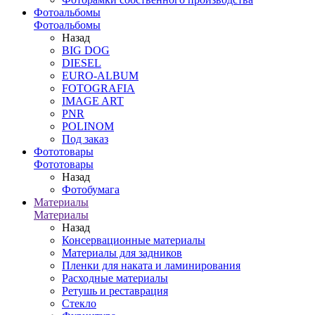
Фотоальбомы
Фотоальбомы
Назад
BIG DOG
DIESEL
EURO-ALBUM
FOTOGRAFIA
IMAGE ART
PNR
POLINOM
Под заказ
Фототовары
Фототовары
Назад
Фотобумага
Материалы
Материалы
Назад
Консервационные материалы
Материалы для задников
Пленки для наката и ламинирования
Расходные материалы
Ретушь и реставрация
Стекло