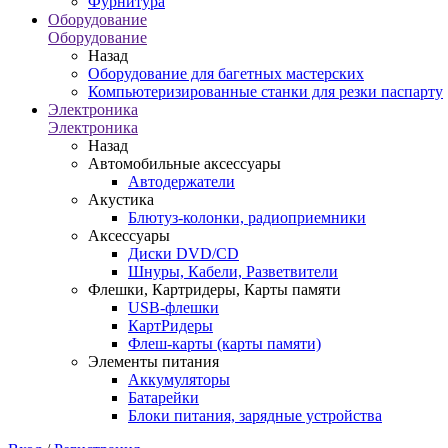
Фурнитура
Оборудование
Оборудование
Назад
Оборудование для багетных мастерских
Компьютеризированные станки для резки паспарту
Электроника
Электроника
Назад
Автомобильные аксессуары
Автодержатели
Акустика
Блютуз-колонки, радиоприемники
Аксессуары
Диски DVD/CD
Шнуры, Кабели, Разветвители
Флешки, Картридеры, Карты памяти
USB-флешки
КартРидеры
Флеш-карты (карты памяти)
Элементы питания
Аккумуляторы
Батарейки
Блоки питания, зарядные устройства