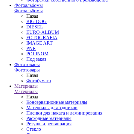
Фотоальбомы
Фотоальбомы
Назад
BIG DOG
DIESEL
EURO-ALBUM
FOTOGRAFIA
IMAGE ART
PNR
POLINOM
Под заказ
Фототовары
Фототовары
Назад
Фотобумага
Материалы
Материалы
Назад
Консервационные материалы
Материалы для задников
Пленки для наката и ламинирования
Расходные материалы
Ретушь и реставрация
Стекло