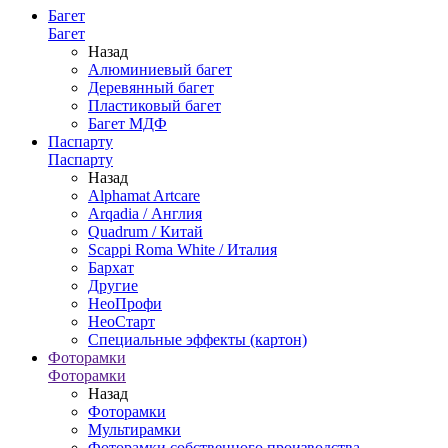
Багет
Багет
Назад
Алюминиевый багет
Деревянный багет
Пластиковый багет
Багет МДФ
Паспарту
Паспарту
Назад
Alphamat Artcare
Arqadia / Англия
Quadrum / Китай
Scappi Roma White / Италия
Бархат
Другие
НеоПрофи
НеоСтарт
Специальные эффекты (картон)
Фоторамки
Фоторамки
Назад
Фоторамки
Мультирамки
Фоторамки собственного производства