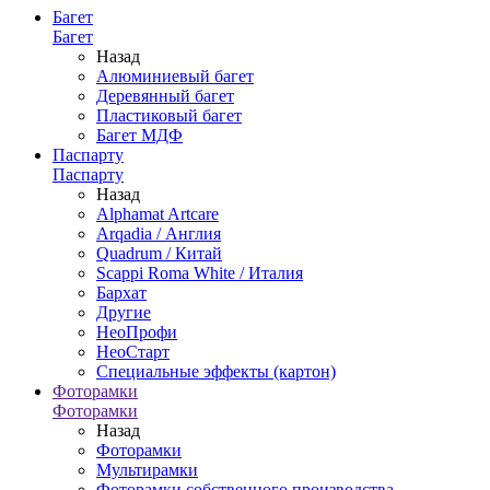
Багет
Багет
Назад
Алюминиевый багет
Деревянный багет
Пластиковый багет
Багет МДФ
Паспарту
Паспарту
Назад
Alphamat Artcare
Arqadia / Англия
Quadrum / Китай
Scappi Roma White / Италия
Бархат
Другие
НеоПрофи
НеоСтарт
Специальные эффекты (картон)
Фоторамки
Фоторамки
Назад
Фоторамки
Мультирамки
Фоторамки собственного производства