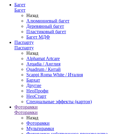
Багет
Багет
Назад
Алюминиевый багет
Деревянный багет
Пластиковый багет
Багет МДФ
Паспарту
Паспарту
Назад
Alphamat Artcare
Arqadia / Англия
Quadrum / Китай
Scappi Roma White / Италия
Бархат
Другие
НеоПрофи
НеоСтарт
Специальные эффекты (картон)
Фоторамки
Фоторамки
Назад
Фоторамки
Мультирамки
Фоторамки собственного производства