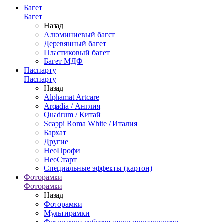
Багет
Багет
Назад
Алюминиевый багет
Деревянный багет
Пластиковый багет
Багет МДФ
Паспарту
Паспарту
Назад
Alphamat Artcare
Arqadia / Англия
Quadrum / Китай
Scappi Roma White / Италия
Бархат
Другие
НеоПрофи
НеоСтарт
Специальные эффекты (картон)
Фоторамки
Фоторамки
Назад
Фоторамки
Мультирамки
Фоторамки собственного производства