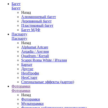
Багет
Багет
Назад
Алюминиевый багет
Деревянный багет
Пластиковый багет
Багет МДФ
Паспарту
Паспарту
Назад
Alphamat Artcare
Arqadia / Англия
Quadrum / Китай
Scappi Roma White / Италия
Бархат
Другие
НеоПрофи
НеоСтарт
Специальные эффекты (картон)
Фоторамки
Фоторамки
Назад
Фоторамки
Мультирамки
Фоторамки собственного производства