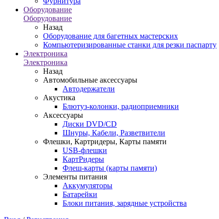
Фурнитура
Оборудование
Оборудование
Назад
Оборудование для багетных мастерских
Компьютеризированные станки для резки паспарту
Электроника
Электроника
Назад
Автомобильные аксессуары
Автодержатели
Акустика
Блютуз-колонки, радиоприемники
Аксессуары
Диски DVD/CD
Шнуры, Кабели, Разветвители
Флешки, Картридеры, Карты памяти
USB-флешки
КартРидеры
Флеш-карты (карты памяти)
Элементы питания
Аккумуляторы
Батарейки
Блоки питания, зарядные устройства