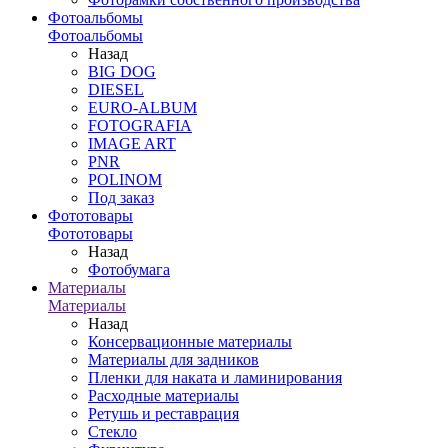
Фотоальбомы
Фотоальбомы
Назад
BIG DOG
DIESEL
EURO-ALBUM
FOTOGRAFIA
IMAGE ART
PNR
POLINOM
Под заказ
Фототовары
Фототовары
Назад
Фотобумага
Материалы
Материалы
Назад
Консервационные материалы
Материалы для задников
Пленки для наката и ламинирования
Расходные материалы
Ретушь и реставрация
Стекло