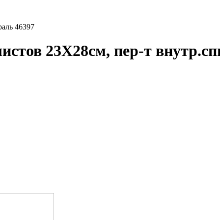
раль 46397
стов 23X28см, пер-т внутр.сп