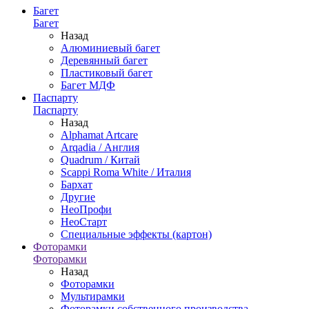
Багет
Багет
Назад
Алюминиевый багет
Деревянный багет
Пластиковый багет
Багет МДФ
Паспарту
Паспарту
Назад
Alphamat Artcare
Arqadia / Англия
Quadrum / Китай
Scappi Roma White / Италия
Бархат
Другие
НеоПрофи
НеоСтарт
Специальные эффекты (картон)
Фоторамки
Фоторамки
Назад
Фоторамки
Мультирамки
Фоторамки собственного производства