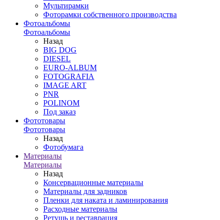
Мультирамки
Фоторамки собственного производства
Фотоальбомы
Фотоальбомы
Назад
BIG DOG
DIESEL
EURO-ALBUM
FOTOGRAFIA
IMAGE ART
PNR
POLINOM
Под заказ
Фототовары
Фототовары
Назад
Фотобумага
Материалы
Материалы
Назад
Консервационные материалы
Материалы для задников
Пленки для наката и ламинирования
Расходные материалы
Ретушь и реставрация