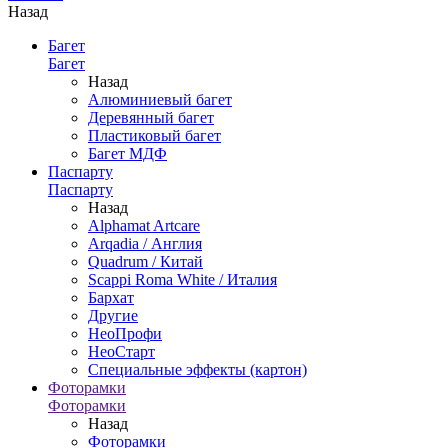
Назад
Багет
Багет
Назад
Алюминиевый багет
Деревянный багет
Пластиковый багет
Багет МДФ
Паспарту
Паспарту
Назад
Alphamat Artcare
Arqadia / Англия
Quadrum / Китай
Scappi Roma White / Италия
Бархат
Другие
НеоПрофи
НеоСтарт
Специальные эффекты (картон)
Фоторамки
Фоторамки
Назад
Фоторамки