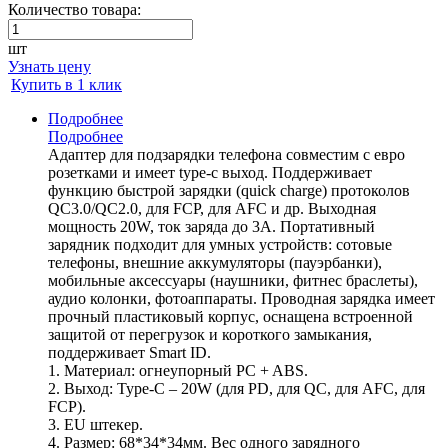
Количество товара:
шт
Узнать цену
Купить в 1 клик
Подробнее
Подробнее
Адаптер для подзарядки телефона совместим с евро
розетками и имеет type-c выход. Поддерживает
функцию быстрой зарядки (quick charge) протоколов
QC3.0/QC2.0, для FCP, для AFC и др. Выходная
мощность 20W, ток заряда до 3А. Портативный
зарядник подходит для умных устройств: сотовые
телефоны, внешние аккумуляторы (пауэрбанки),
мобильные аксессуары (наушники, фитнес браслеты),
аудио колонки, фотоаппараты. Проводная зарядка имеет
прочный пластиковый корпус, оснащена встроенной
защитой от перегрузок и короткого замыкания,
поддерживает Smart ID.
1. Материал: огнеупорный PC + ABS.
2. Выход: Type-C – 20W (для PD, для QC, для AFC, для
FCP).
3. EU штекер.
4. Размер: 68*34*34мм. Вес одного зарядного