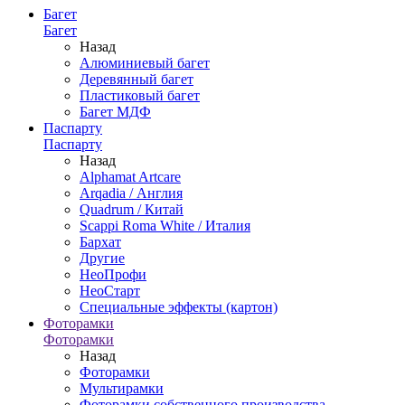
Багет
Багет
Назад
Алюминиевый багет
Деревянный багет
Пластиковый багет
Багет МДФ
Паспарту
Паспарту
Назад
Alphamat Artcare
Arqadia / Англия
Quadrum / Китай
Scappi Roma White / Италия
Бархат
Другие
НеоПрофи
НеоСтарт
Специальные эффекты (картон)
Фоторамки
Фоторамки
Назад
Фоторамки
Мультирамки
Фоторамки собственного производства