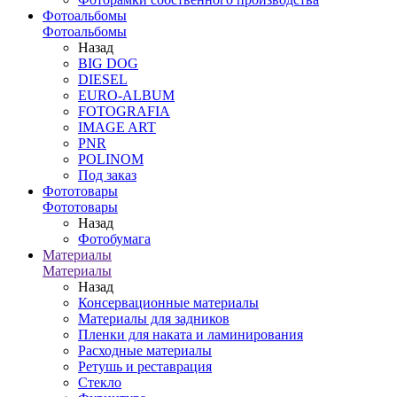
Фотоальбомы
Фотоальбомы
Назад
BIG DOG
DIESEL
EURO-ALBUM
FOTOGRAFIA
IMAGE ART
PNR
POLINOM
Под заказ
Фототовары
Фототовары
Назад
Фотобумага
Материалы
Материалы
Назад
Консервационные материалы
Материалы для задников
Пленки для наката и ламинирования
Расходные материалы
Ретушь и реставрация
Стекло