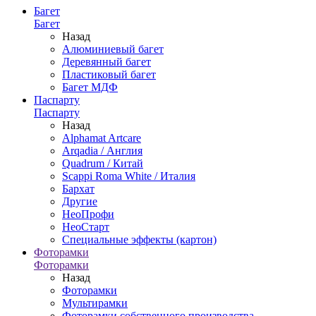
Багет
Багет
Назад
Алюминиевый багет
Деревянный багет
Пластиковый багет
Багет МДФ
Паспарту
Паспарту
Назад
Alphamat Artcare
Arqadia / Англия
Quadrum / Китай
Scappi Roma White / Италия
Бархат
Другие
НеоПрофи
НеоСтарт
Специальные эффекты (картон)
Фоторамки
Фоторамки
Назад
Фоторамки
Мультирамки
Фоторамки собственного производства