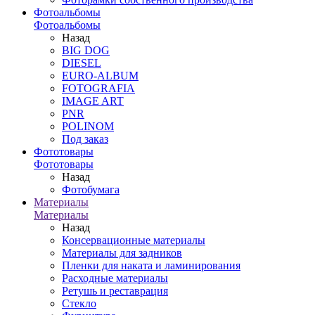
Фотоальбомы
Фотоальбомы
Назад
BIG DOG
DIESEL
EURO-ALBUM
FOTOGRAFIA
IMAGE ART
PNR
POLINOM
Под заказ
Фототовары
Фототовары
Назад
Фотобумага
Материалы
Материалы
Назад
Консервационные материалы
Материалы для задников
Пленки для наката и ламинирования
Расходные материалы
Ретушь и реставрация
Стекло