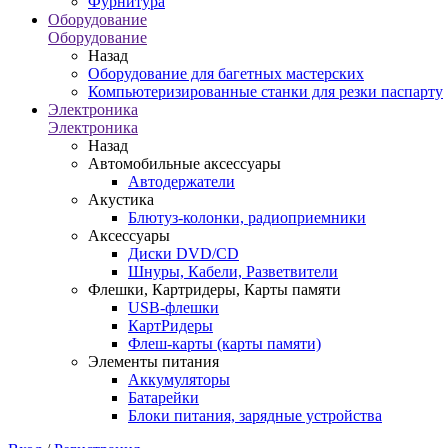
Фурнитура
Оборудование
Оборудование
Назад
Оборудование для багетных мастерских
Компьютеризированные станки для резки паспарту
Электроника
Электроника
Назад
Автомобильные аксессуары
Автодержатели
Акустика
Блютуз-колонки, радиоприемники
Аксессуары
Диски DVD/CD
Шнуры, Кабели, Разветвители
Флешки, Картридеры, Карты памяти
USB-флешки
КартРидеры
Флеш-карты (карты памяти)
Элементы питания
Аккумуляторы
Батарейки
Блоки питания, зарядные устройства