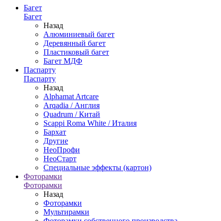
Багет
Багет
Назад
Алюминиевый багет
Деревянный багет
Пластиковый багет
Багет МДФ
Паспарту
Паспарту
Назад
Alphamat Artcare
Arqadia / Англия
Quadrum / Китай
Scappi Roma White / Италия
Бархат
Другие
НеоПрофи
НеоСтарт
Специальные эффекты (картон)
Фоторамки
Фоторамки
Назад
Фоторамки
Мультирамки
Фоторамки собственного производства