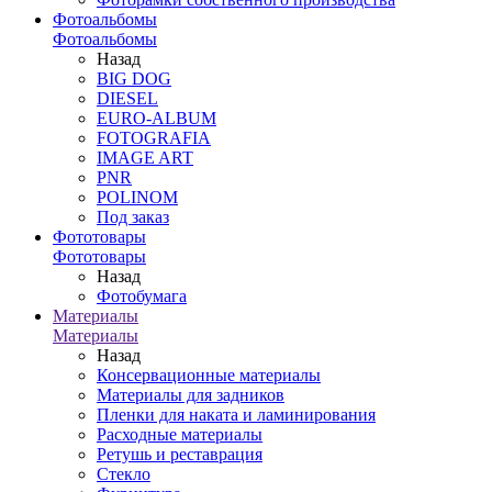
Фотоальбомы
Фотоальбомы
Назад
BIG DOG
DIESEL
EURO-ALBUM
FOTOGRAFIA
IMAGE ART
PNR
POLINOM
Под заказ
Фототовары
Фототовары
Назад
Фотобумага
Материалы
Материалы
Назад
Консервационные материалы
Материалы для задников
Пленки для наката и ламинирования
Расходные материалы
Ретушь и реставрация
Стекло