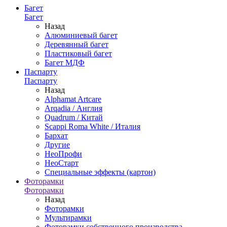
Багет
Багет
Назад
Алюминиевый багет
Деревянный багет
Пластиковый багет
Багет МДФ
Паспарту
Паспарту
Назад
Alphamat Artcare
Arqadia / Англия
Quadrum / Китай
Scappi Roma White / Италия
Бархат
Другие
НеоПрофи
НеоСтарт
Специальные эффекты (картон)
Фоторамки
Фоторамки
Назад
Фоторамки
Мультирамки
Фоторамки собственного производства