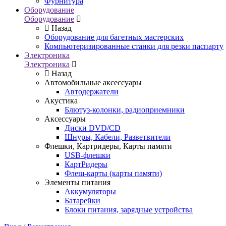
Фурнитура
Оборудование
Оборудование
Назад
Оборудование для багетных мастерских
Компьютеризированные станки для резки паспарту
Электроника
Электроника
Назад
Автомобильные аксессуары
Автодержатели
Акустика
Блютуз-колонки, радиоприемники
Аксессуары
Диски DVD/CD
Шнуры, Кабели, Разветвители
Флешки, Картридеры, Карты памяти
USB-флешки
КартРидеры
Флеш-карты (карты памяти)
Элементы питания
Аккумуляторы
Батарейки
Блоки питания, зарядные устройства