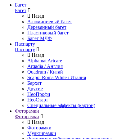
Багет
Багет
Назад
Алюминиевый багет
Деревянный багет
Пластиковый багет
Багет МДФ
Паспарту
Паспарту
Назад
Alphamat Artcare
Arqadia / Англия
Quadrum / Китай
Scappi Roma White / Италия
Бархат
Другие
НеоПрофи
НеоСтарт
Специальные эффекты (картон)
Фоторамки
Фоторамки
Назад
Фоторамки
Мультирамки
Фоторамки собственного производства