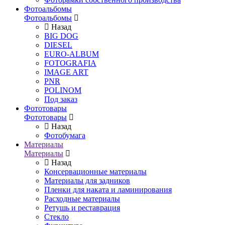
Фотоальбомы
Фотоальбомы
Назад
BIG DOG
DIESEL
EURO-ALBUM
FOTOGRAFIA
IMAGE ART
PNR
POLINOM
Под заказ
Фототовары
Фототовары
Назад
Фотобумага
Материалы
Материалы
Назад
Консервационные материалы
Материалы для задников
Пленки для наката и ламинирования
Расходные материалы
Ретушь и реставрация
Стекло