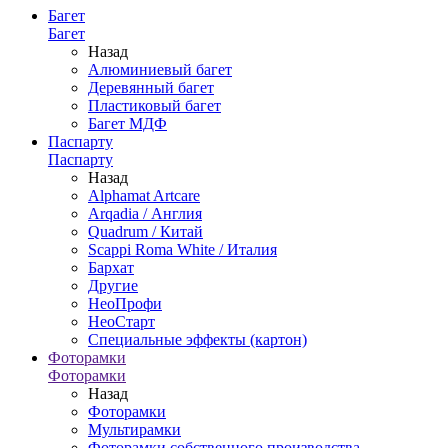
Багет
Багет
Назад
Алюминиевый багет
Деревянный багет
Пластиковый багет
Багет МДФ
Паспарту
Паспарту
Назад
Alphamat Artcare
Arqadia / Англия
Quadrum / Китай
Scappi Roma White / Италия
Бархат
Другие
НеоПрофи
НеоСтарт
Специальные эффекты (картон)
Фоторамки
Фоторамки
Назад
Фоторамки
Мультирамки
Фоторамки собственного производства