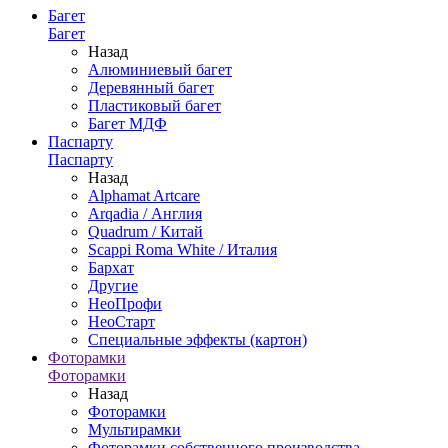
Багет
Багет
Назад
Алюминиевый багет
Деревянный багет
Пластиковый багет
Багет МДФ
Паспарту
Паспарту
Назад
Alphamat Artcare
Arqadia / Англия
Quadrum / Китай
Scappi Roma White / Италия
Бархат
Другие
НеоПрофи
НеоСтарт
Специальные эффекты (картон)
Фоторамки
Фоторамки
Назад
Фоторамки
Мультирамки
Фоторамки собственного производства