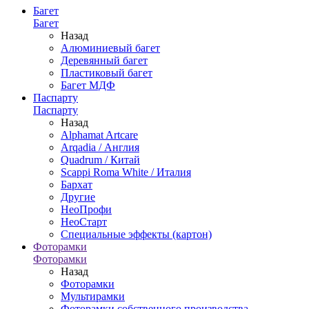
Багет
Багет
Назад
Алюминиевый багет
Деревянный багет
Пластиковый багет
Багет МДФ
Паспарту
Паспарту
Назад
Alphamat Artcare
Arqadia / Англия
Quadrum / Китай
Scappi Roma White / Италия
Бархат
Другие
НеоПрофи
НеоСтарт
Специальные эффекты (картон)
Фоторамки
Фоторамки
Назад
Фоторамки
Мультирамки
Фоторамки собственного производства