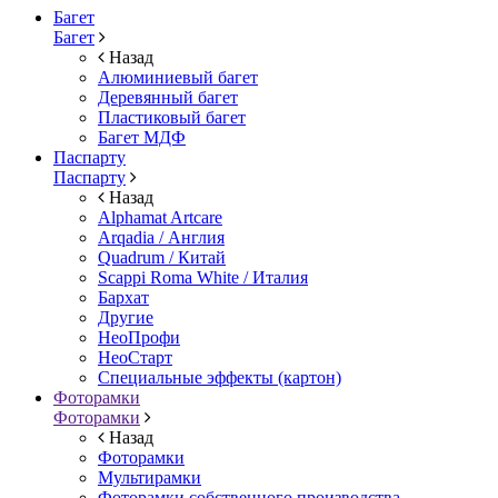
Багет
Багет
Назад
Алюминиевый багет
Деревянный багет
Пластиковый багет
Багет МДФ
Паспарту
Паспарту
Назад
Alphamat Artcare
Arqadia / Англия
Quadrum / Китай
Scappi Roma White / Италия
Бархат
Другие
НеоПрофи
НеоСтарт
Специальные эффекты (картон)
Фоторамки
Фоторамки
Назад
Фоторамки
Мультирамки
Фоторамки собственного производства