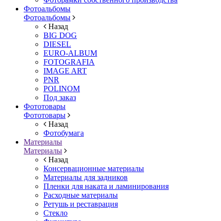
Фотоальбомы
Фотоальбомы
Назад
BIG DOG
DIESEL
EURO-ALBUM
FOTOGRAFIA
IMAGE ART
PNR
POLINOM
Под заказ
Фототовары
Фототовары
Назад
Фотобумага
Материалы
Материалы
Назад
Консервационные материалы
Материалы для задников
Пленки для наката и ламинирования
Расходные материалы
Ретушь и реставрация
Стекло