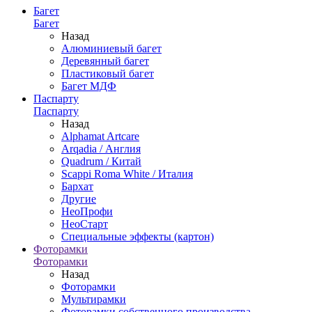
Багет
Багет
Назад
Алюминиевый багет
Деревянный багет
Пластиковый багет
Багет МДФ
Паспарту
Паспарту
Назад
Alphamat Artcare
Arqadia / Англия
Quadrum / Китай
Scappi Roma White / Италия
Бархат
Другие
НеоПрофи
НеоСтарт
Специальные эффекты (картон)
Фоторамки
Фоторамки
Назад
Фоторамки
Мультирамки
Фоторамки собственного производства