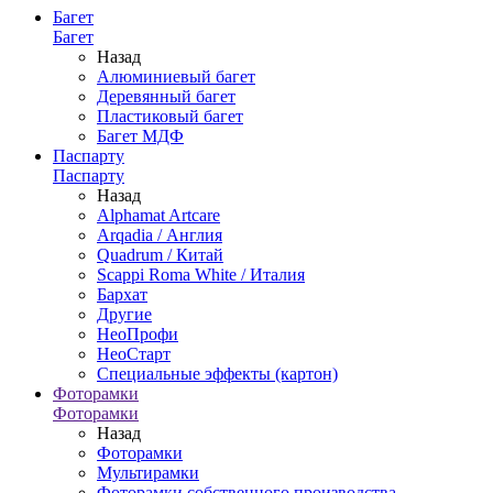
Багет
Багет
Назад
Алюминиевый багет
Деревянный багет
Пластиковый багет
Багет МДФ
Паспарту
Паспарту
Назад
Alphamat Artcare
Arqadia / Англия
Quadrum / Китай
Scappi Roma White / Италия
Бархат
Другие
НеоПрофи
НеоСтарт
Специальные эффекты (картон)
Фоторамки
Фоторамки
Назад
Фоторамки
Мультирамки
Фоторамки собственного производства