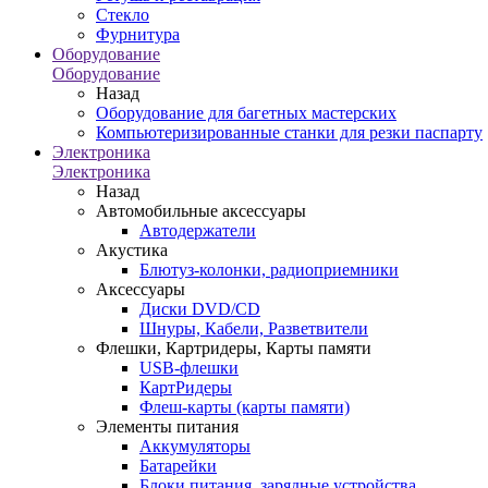
Стекло
Фурнитура
Оборудование
Оборудование
Назад
Оборудование для багетных мастерских
Компьютеризированные станки для резки паспарту
Электроника
Электроника
Назад
Автомобильные аксессуары
Автодержатели
Акустика
Блютуз-колонки, радиоприемники
Аксессуары
Диски DVD/CD
Шнуры, Кабели, Разветвители
Флешки, Картридеры, Карты памяти
USB-флешки
КартРидеры
Флеш-карты (карты памяти)
Элементы питания
Аккумуляторы
Батарейки
Блоки питания, зарядные устройства