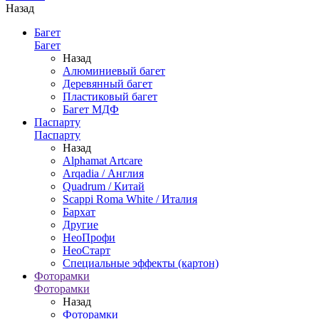
Назад
Багет
Багет
Назад
Алюминиевый багет
Деревянный багет
Пластиковый багет
Багет МДФ
Паспарту
Паспарту
Назад
Alphamat Artcare
Arqadia / Англия
Quadrum / Китай
Scappi Roma White / Италия
Бархат
Другие
НеоПрофи
НеоСтарт
Специальные эффекты (картон)
Фоторамки
Фоторамки
Назад
Фоторамки