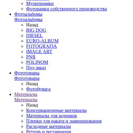
Мультирамки
Фоторамки собственного производства
Фотоальбомы
Фотоальбомы
Назад
BIG DOG
DIESEL
EURO-ALBUM
FOTOGRAFIA
IMAGE ART
PNR
POLINOM
Под заказ
Фототовары
Фототовары
Назад
Фотобумага
Материалы
Материалы
Назад
Консервационные материалы
Материалы для задников
Пленки для наката и ламинирования
Расходные материалы
Ретушь и реставрация