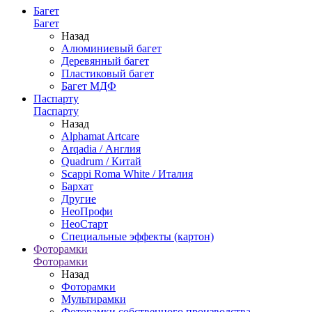
Багет
Багет
Назад
Алюминиевый багет
Деревянный багет
Пластиковый багет
Багет МДФ
Паспарту
Паспарту
Назад
Alphamat Artcare
Arqadia / Англия
Quadrum / Китай
Scappi Roma White / Италия
Бархат
Другие
НеоПрофи
НеоСтарт
Специальные эффекты (картон)
Фоторамки
Фоторамки
Назад
Фоторамки
Мультирамки
Фоторамки собственного производства