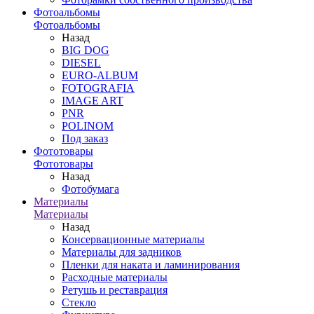
Фотоальбомы
Фотоальбомы
Назад
BIG DOG
DIESEL
EURO-ALBUM
FOTOGRAFIA
IMAGE ART
PNR
POLINOM
Под заказ
Фототовары
Фототовары
Назад
Фотобумага
Материалы
Материалы
Назад
Консервационные материалы
Материалы для задников
Пленки для наката и ламинирования
Расходные материалы
Ретушь и реставрация
Стекло