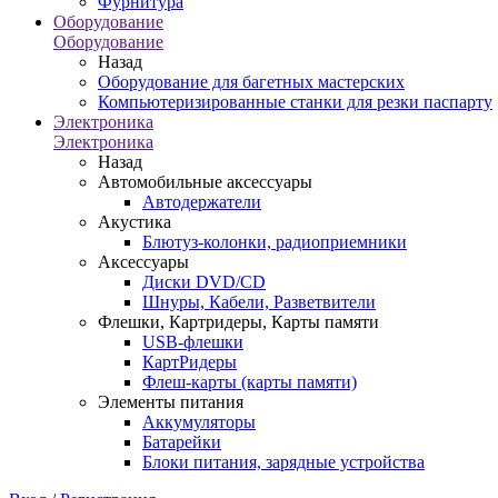
Фурнитура
Оборудование
Оборудование
Назад
Оборудование для багетных мастерских
Компьютеризированные станки для резки паспарту
Электроника
Электроника
Назад
Автомобильные аксессуары
Автодержатели
Акустика
Блютуз-колонки, радиоприемники
Аксессуары
Диски DVD/CD
Шнуры, Кабели, Разветвители
Флешки, Картридеры, Карты памяти
USB-флешки
КартРидеры
Флеш-карты (карты памяти)
Элементы питания
Аккумуляторы
Батарейки
Блоки питания, зарядные устройства