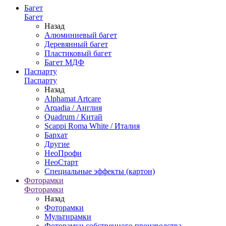
Багет
Багет
Назад
Алюминиевый багет
Деревянный багет
Пластиковый багет
Багет МДФ
Паспарту
Паспарту
Назад
Alphamat Artcare
Arqadia / Англия
Quadrum / Китай
Scappi Roma White / Италия
Бархат
Другие
НеоПрофи
НеоСтарт
Специальные эффекты (картон)
Фоторамки
Фоторамки
Назад
Фоторамки
Мультирамки
Фоторамки собственного производства