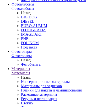
Фотоальбомы
Фотоальбомы
Назад
BIG DOG
DIESEL
EURO-ALBUM
FOTOGRAFIA
IMAGE ART
PNR
POLINOM
Под заказ
Фототовары
Фототовары
Назад
Фотобумага
Материалы
Материалы
Назад
Консервационные материалы
Материалы для задников
Пленки для наката и ламинирования
Расходные материалы
Ретушь и реставрация
Стекло