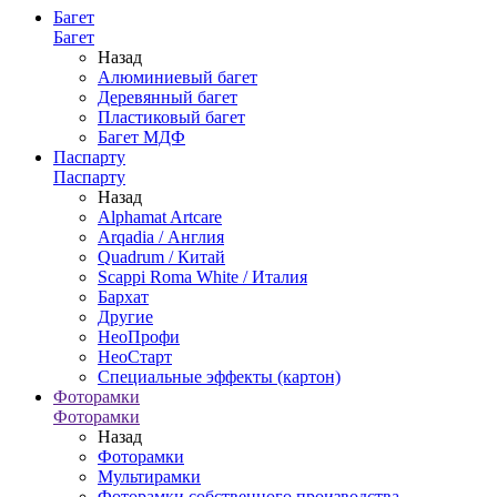
Багет
Багет
Назад
Алюминиевый багет
Деревянный багет
Пластиковый багет
Багет МДФ
Паспарту
Паспарту
Назад
Alphamat Artcare
Arqadia / Англия
Quadrum / Китай
Scappi Roma White / Италия
Бархат
Другие
НеоПрофи
НеоСтарт
Специальные эффекты (картон)
Фоторамки
Фоторамки
Назад
Фоторамки
Мультирамки
Фоторамки собственного производства