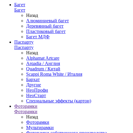
Багет
Багет
Назад
Алюминиевый багет
Деревянный багет
Пластиковый багет
Багет МДФ
Паспарту
Паспарту
Назад
Alphamat Artcare
Arqadia / Англия
Quadrum / Китай
Scappi Roma White / Италия
Бархат
Другие
НеоПрофи
НеоСтарт
Специальные эффекты (картон)
Фоторамки
Фоторамки
Назад
Фоторамки
Мультирамки
Фоторамки собственного производства