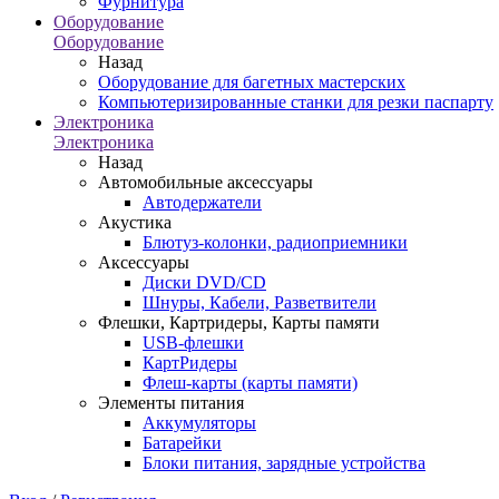
Фурнитура
Оборудование
Оборудование
Назад
Оборудование для багетных мастерских
Компьютеризированные станки для резки паспарту
Электроника
Электроника
Назад
Автомобильные аксессуары
Автодержатели
Акустика
Блютуз-колонки, радиоприемники
Аксессуары
Диски DVD/CD
Шнуры, Кабели, Разветвители
Флешки, Картридеры, Карты памяти
USB-флешки
КартРидеры
Флеш-карты (карты памяти)
Элементы питания
Аккумуляторы
Батарейки
Блоки питания, зарядные устройства