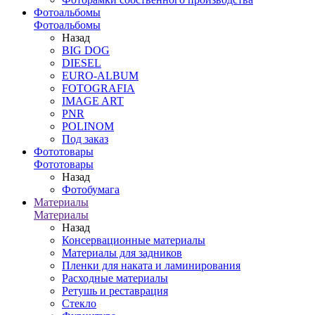
Фотоальбомы
Фотоальбомы
Назад
BIG DOG
DIESEL
EURO-ALBUM
FOTOGRAFIA
IMAGE ART
PNR
POLINOM
Под заказ
Фототовары
Фототовары
Назад
Фотобумага
Материалы
Материалы
Назад
Консервационные материалы
Материалы для задников
Пленки для наката и ламинирования
Расходные материалы
Ретушь и реставрация
Стекло